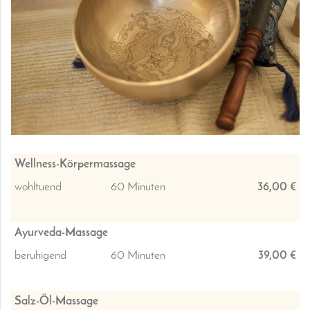
Wellness-Körpermassage
wohltuend
60 Minuten
36,00 €
Ayurveda-Massage
beruhigend
60 Minuten
39,00 €
Salz-Öl-Massage