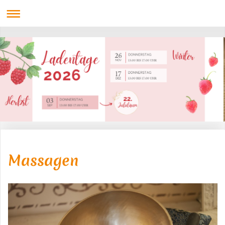
Massagen